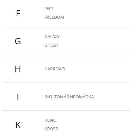
FELT
F
FREEDOM
GALAXY
G
GHOST
H
HARROWS
I
ING. TOMÁŠ HROMÁDKA
KCNC
K
KROSS