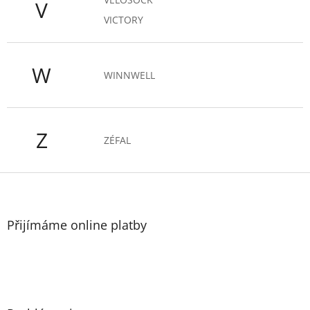
V
VICTORY
W
WINNWELL
Z
ZÉFAL
Z
á
p
a
Přijímáme online platby
t
í