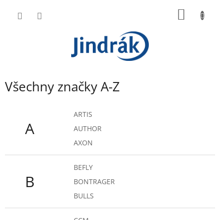
Přejít
NÁKUP
na
obsah
KOŠÍK
Všechny značky A-Z
ARTIS
A
AUTHOR
AXON
BEFLY
B
BONTRAGER
BULLS