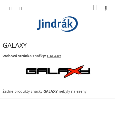
Přejít
NÁKUP
na
obsah
KOŠÍK
GALAXY
Webová stránka značky:
GALAXY
Žádné produkty značky
GALAXY
nebyly nalezeny...
Z
á
p