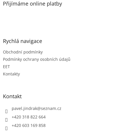
a
Přijímáme online platby
t
í
Rychlá navigace
Obchodní podmínky
Podmínky ochrany osobních údajů
EET
Kontakty
Kontakt
pavel.jindrak
@
seznam.cz
+420 318 822 664
+420 603 169 858