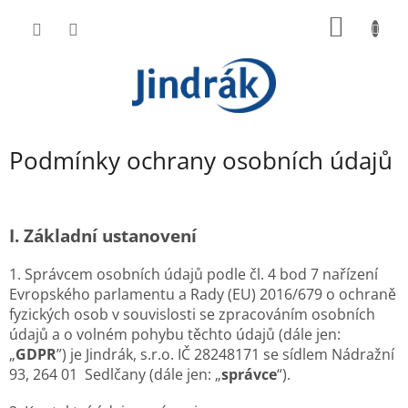
Přejít
NÁKUP
na
obsah
KOŠÍK
Podmínky ochrany osobních údajů
I.
Základní ustanovení
1. Správcem osobních údajů podle čl. 4 bod 7 nařízení
Evropského parlamentu a Rady (EU) 2016/679 o ochraně
fyzických osob v souvislosti se zpracováním osobních
údajů a o volném pohybu těchto údajů (dále jen:
„
GDPR
”) je Jindrák, s.r.o. IČ 28248171 se sídlem Nádražní
93, 264 01 Sedlčany (dále jen: „
správce
“).