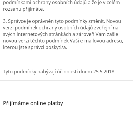
podmínkami ochrany osobních údajů a že je v celém
rozsahu přijímáte.
3. Správce je oprávněn tyto podmínky změnit. Novou
verzi podmínek ochrany osobních údajů zveřejní na
svých internetových stránkách a zároveň Vám zašle
novou verzi těchto podmínek Vaši e-mailovou adresu,
kterou jste správci poskytl/a.
Tyto podmínky nabývají účinnosti dnem 25.5.2018.
Z
á
p
a
Přijímáme online platby
t
í