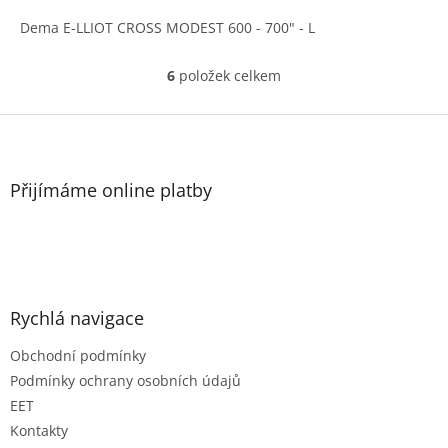
Dema E-LLIOT CROSS MODEST 600 - 700" - L
6
položek celkem
O
v
l
Z
á
á
d
p
a
a
Přijímáme online platby
c
t
í
í
p
r
v
k
y
Rychlá navigace
v
ý
Obchodní podmínky
p
Podmínky ochrany osobních údajů
i
s
EET
u
Kontakty