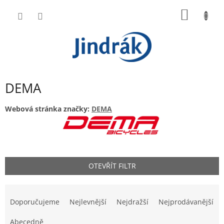
Přejít
NÁKUP
na
obsah
KOŠÍK
DEMA
Webová stránka značky:
DEMA
OTEVŘÍT FILTR
Ř
a
Doporučujeme
Nejlevnější
Nejdražší
Nejprodávanější
z
e
Abecedně