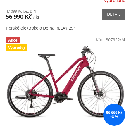
Vyprodáno
47 099 Kč bez DPH
DETAIL
56 990 Kč
/ ks
Horské elektrokolo Dema RELAY 29"
Kód:
307922/M
Akce
Výprodej
59 990 Kč
–8 %