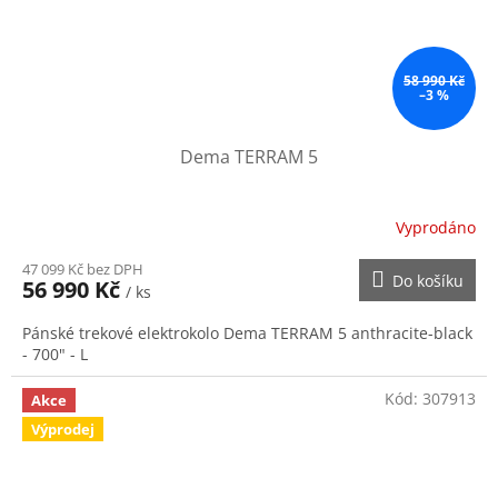
58 990 Kč
–3 %
Dema TERRAM 5
Vyprodáno
47 099 Kč bez DPH
Do košíku
56 990 Kč
/ ks
Pánské trekové elektrokolo Dema TERRAM 5 anthracite-black
- 700" - L
Kód:
307913
Akce
Výprodej