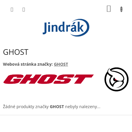
Přejít
NÁKUP
na
obsah
KOŠÍK
GHOST
Webová stránka značky:
GHOST
Žádné produkty značky
GHOST
nebyly nalezeny...
Z
á
p