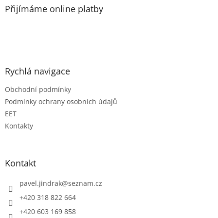
a
Přijímáme online platby
t
í
Rychlá navigace
Obchodní podmínky
Podmínky ochrany osobních údajů
EET
Kontakty
Kontakt
pavel.jindrak
@
seznam.cz
+420 318 822 664
+420 603 169 858