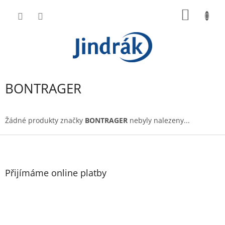
Přejít
NÁKUP
na
obsah
KOŠÍK
BONTRAGER
Žádné produkty značky
BONTRAGER
nebyly nalezeny...
Z
á
p
a
Přijímáme online platby
t
í