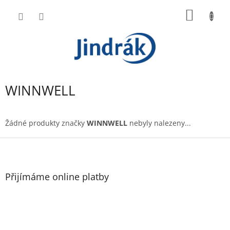
Přejít
NÁKUP
na
obsah
KOŠÍK
WINNWELL
Žádné produkty značky
WINNWELL
nebyly nalezeny...
Z
á
p
a
Přijímáme online platby
t
í