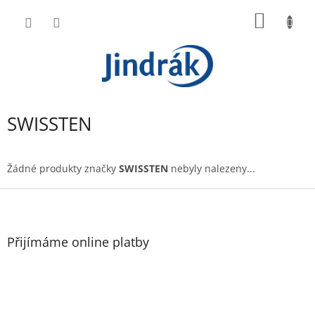
Přejít
NÁKUP
na
obsah
KOŠÍK
SWISSTEN
Žádné produkty značky
SWISSTEN
nebyly nalezeny...
Z
á
p
a
Přijímáme online platby
t
í