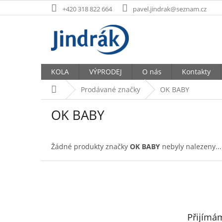
Přejít
+420 318 822 664
pavel.jindrak@seznam.cz
na
obsah
KOLA
VÝPRODEJ
O nás
Kontakty
Domů
Prodávané značky
OK BABY
OK BABY
Žádné produkty značky
OK BABY
nebyly nalezeny...
Z
á
p
a
t
Přijímá
í