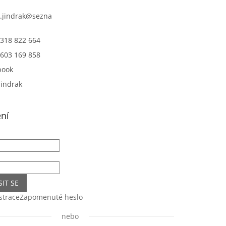
.jindrak
@
sezna
318 822 664
603 169 858
book
jindrak
ení
SIT SE
strace
Zapomenuté heslo
nebo