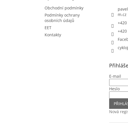
Obchodní podmínky
pavel
m.cz
Podmínky ochrany
osobních údajů
+420 
EET
+420 
Kontakty
Face
cyklo
Přihláš
E-mail
Heslo
PŘIHLÁ
Nová regi