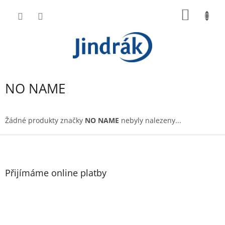
Přejít
NÁKUP
na
obsah
KOŠÍK
NO NAME
Žádné produkty značky
NO NAME
nebyly nalezeny...
Z
á
p
a
Přijímáme online platby
t
í