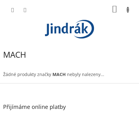
Přejít
NÁKUP
na
obsah
KOŠÍK
MACH
Žádné produkty značky
MACH
nebyly nalezeny...
Z
á
p
a
Přijímáme online platby
t
í