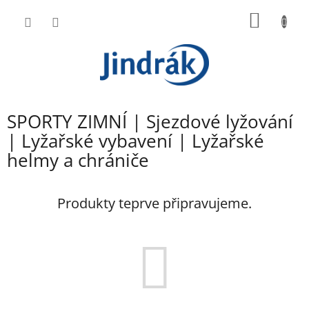
Přejít
NÁKUP
na
obsah
KOŠÍK
SPORTY ZIMNÍ | Sjezdové lyžování
| Lyžařské vybavení | Lyžařské
helmy a chrániče
Produkty teprve připravujeme.