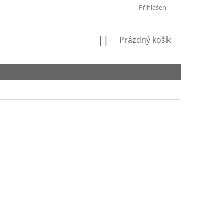
EET
KONTAKTY
Přihlášení
NÁKUPNÍ
Prázdný košík
KOŠÍK