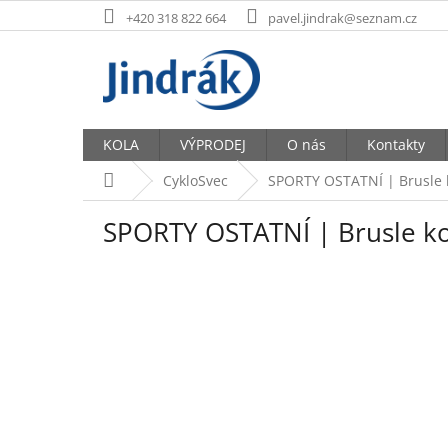
Přejít
+420 318 822 664
pavel.jindrak@seznam.cz
na
obsah
KOLA
VÝPRODEJ
O nás
Kontakty
Domů
CykloSvec
SPORTY OSTATNÍ | Brusle 
SPORTY OSTATNÍ | Brusle k