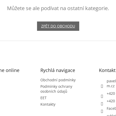
Můžete se ale podívat na ostatní kategorie.
ZPĚT DO OBCHODU
me online
Rychlá navigace
Kontakt
Obchodní podmínky
pavel
m.cz
Podmínky ochrany
osobních údajů
+420 
EET
+420 
Kontakty
Face
cyklo