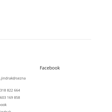
Facebook
.jindrak
@
sezna
318 822 664
603 169 858
book
jindrak