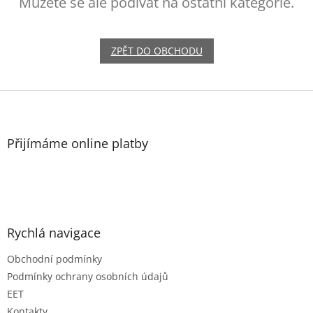
Můžete se ale podívat na ostatní kategorie.
ZPĚT DO OBCHODU
Z
á
p
a
Přijímáme online platby
t
í
Rychlá navigace
Obchodní podmínky
Podmínky ochrany osobních údajů
EET
Kontakty