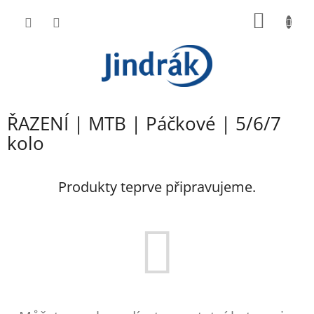
Přejít
NÁKUP
na
obsah
KOŠÍK
ŘAZENÍ | MTB | Páčkové | 5/6/7
kolo
Produkty teprve připravujeme.