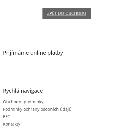
ZPĚT DO OBCHODU
Z
á
p
a
Přijímáme online platby
t
í
Rychlá navigace
Obchodní podmínky
Podmínky ochrany osobních údajů
EET
Kontakty