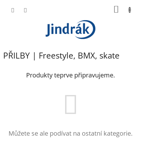
Přejít
NÁKUP
na
obsah
KOŠÍK
PŘILBY | Freestyle, BMX, skate
Produkty teprve připravujeme.
Můžete se ale podívat na ostatní kategorie.