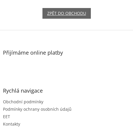
ZPĚT DO OBCHODU
Z
á
p
a
Přijímáme online platby
t
í
Rychlá navigace
Obchodní podmínky
Podmínky ochrany osobních údajů
EET
Kontakty