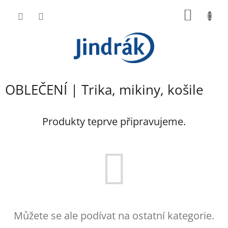
Přejít
NÁKUP
na
obsah
KOŠÍK
OBLEČENÍ | Trika, mikiny, košile
Produkty teprve připravujeme.
Můžete se ale podívat na ostatní kategorie.