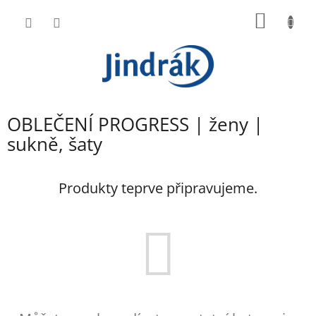
Přejít
NÁKUP
na
obsah
KOŠÍK
OBLEČENÍ PROGRESS | ženy |
sukně, šaty
Produkty teprve připravujeme.