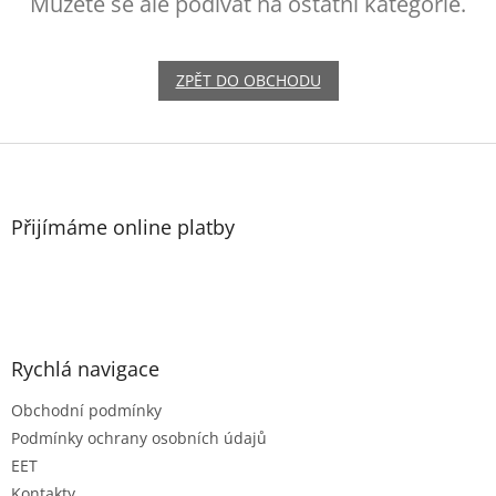
Můžete se ale podívat na ostatní kategorie.
ZPĚT DO OBCHODU
Z
á
p
a
Přijímáme online platby
t
í
Rychlá navigace
Obchodní podmínky
Podmínky ochrany osobních údajů
EET
Kontakty