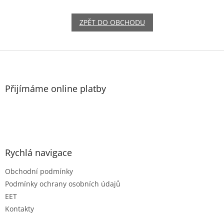
ZPĚT DO OBCHODU
Z
á
p
a
Přijímáme online platby
t
í
Rychlá navigace
Obchodní podmínky
Podmínky ochrany osobních údajů
EET
Kontakty