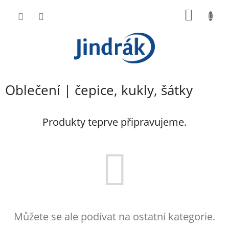
Přejít
NÁKUP
na
obsah
KOŠÍK
Oblečení | čepice, kukly, šátky
Produkty teprve připravujeme.
Můžete se ale podívat na ostatní kategorie.