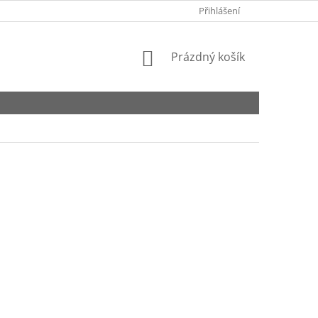
EET
KONTAKTY
Přihlášení
NÁKUPNÍ
Prázdný košík
KOŠÍK