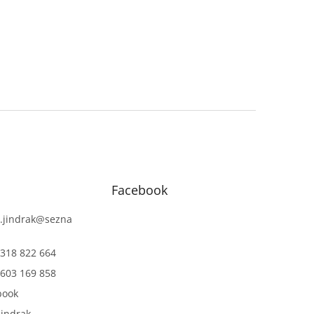
Facebook
.jindrak
@
sezna
318 822 664
603 169 858
book
jindrak