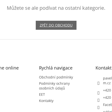
Můžete se ale podívat na ostatní kategorie.
ZPĚT DO OBCHODU
me online
Rychlá navigace
Kontakt
Obchodní podmínky
pavel
m.cz
Podmínky ochrany
osobních údajů
+420 
EET
+420 
Kontakty
Face
cyklo