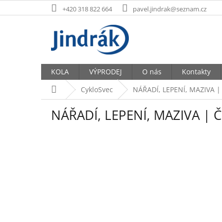
Přejít
+420 318 822 664
pavel.jindrak@seznam.cz
na
obsah
KOLA
VÝPRODEJ
O nás
Kontakty
Domů
CykloSvec
NÁŘADÍ, LEPENÍ, MAZIVA | 
NÁŘADÍ, LEPENÍ, MAZIVA | Či