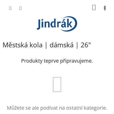
Přejít
NÁKUP
na
obsah
KOŠÍK
Městská kola | dámská | 26"
Produkty teprve připravujeme.
Můžete se ale podívat na ostatní kategorie.