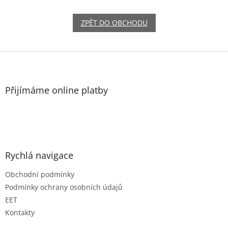
ZPĚT DO OBCHODU
Z
á
p
a
Přijímáme online platby
t
í
Rychlá navigace
Obchodní podmínky
Podmínky ochrany osobních údajů
EET
Kontakty