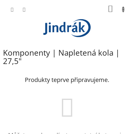
Přejít
NÁKUP
na
obsah
KOŠÍK
Komponenty | Napletená kola |
27,5"
Produkty teprve připravujeme.