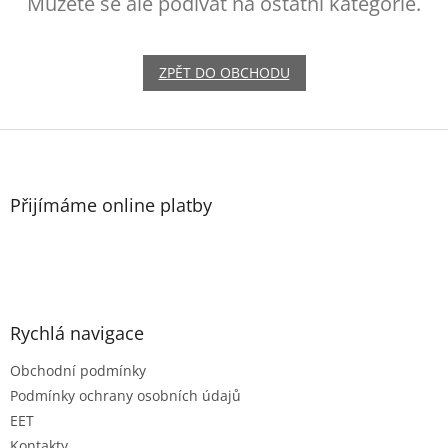
Můžete se ale podívat na ostatní kategorie.
ZPĚT DO OBCHODU
Z
á
p
a
Přijímáme online platby
t
í
Rychlá navigace
Obchodní podmínky
Podmínky ochrany osobních údajů
EET
Kontakty