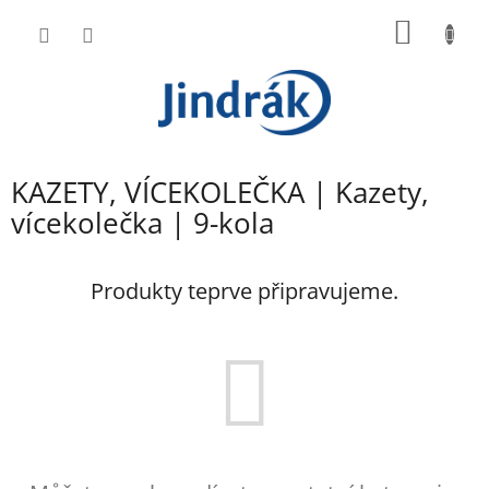
Přejít
NÁKUP
na
obsah
KOŠÍK
KAZETY, VÍCEKOLEČKA | Kazety,
vícekolečka | 9-kola
Produkty teprve připravujeme.