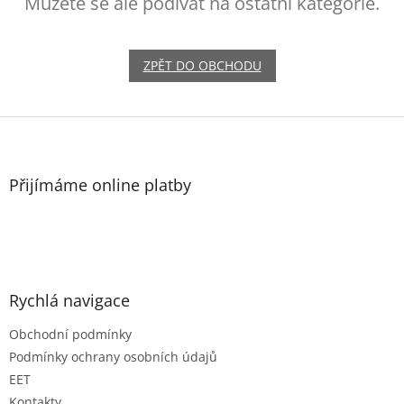
Můžete se ale podívat na ostatní kategorie.
ZPĚT DO OBCHODU
Z
á
p
a
Přijímáme online platby
t
í
Rychlá navigace
Obchodní podmínky
Podmínky ochrany osobních údajů
EET
Kontakty