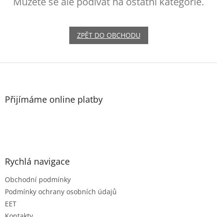
Můžete se ale podívat na ostatní kategorie.
ZPĚT DO OBCHODU
Z
á
p
a
Přijímáme online platby
t
í
Rychlá navigace
Obchodní podmínky
Podmínky ochrany osobních údajů
EET
Kontakty