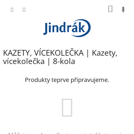
Přejít
NÁKUP
na
obsah
KOŠÍK
KAZETY, VÍCEKOLEČKA | Kazety,
vícekolečka | 8-kola
Produkty teprve připravujeme.