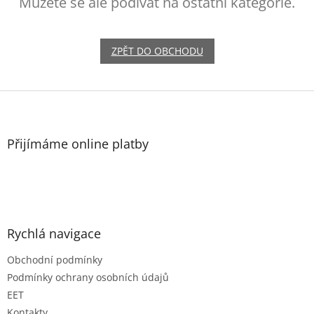
Můžete se ale podívat na ostatní kategorie.
ZPĚT DO OBCHODU
Z
á
p
a
Přijímáme online platby
t
í
Rychlá navigace
Obchodní podmínky
Podmínky ochrany osobních údajů
EET
Kontakty