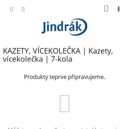
Přejít
NÁKUP
na
obsah
KOŠÍK
KAZETY, VÍCEKOLEČKA | Kazety,
vícekolečka | 7-kola
Produkty teprve připravujeme.