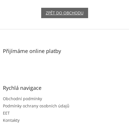
ZPĚT DO OBCHODU
Z
á
p
a
Přijímáme online platby
t
í
Rychlá navigace
Obchodní podmínky
Podmínky ochrany osobních údajů
EET
Kontakty