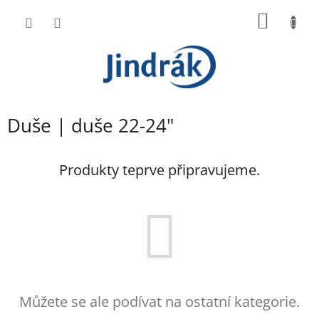
Přejít
NÁKUP
na
obsah
KOŠÍK
Duše | duše 22-24"
Produkty teprve připravujeme.
Můžete se ale podívat na ostatní kategorie.