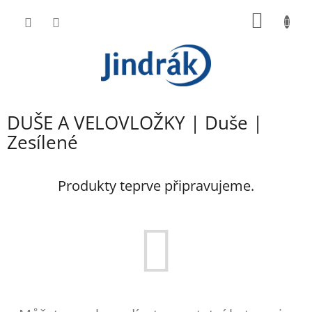
Přejít
NÁKUP
na
obsah
KOŠÍK
DUŠE A VELOVLOŽKY | Duše |
Zesílené
Produkty teprve připravujeme.