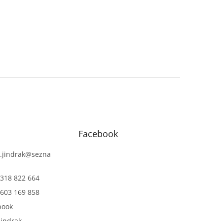
Facebook
.jindrak
@
sezna
318 822 664
603 169 858
book
jindrak