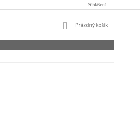
EET
KONTAKTY
Přihlášení
NÁKUPNÍ
Prázdný košík
KOŠÍK