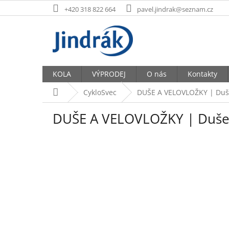
Přejít
+420 318 822 664
pavel.jindrak@seznam.cz
na
obsah
KOLA
VÝPRODEJ
O nás
Kontakty
Domů
CykloSvec
DUŠE A VELOVLOŽKY | Duše
DUŠE A VELOVLOŽKY | Duše 