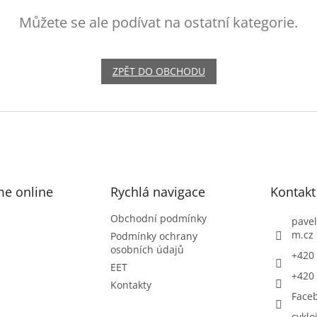
Můžete se ale podívat na ostatní kategorie.
ZPĚT DO OBCHODU
me online
Rychlá navigace
Kontakt
Obchodní podmínky
pavel
m.cz
Podmínky ochrany
osobních údajů
+420 
EET
+420 
Kontakty
Face
cyklo