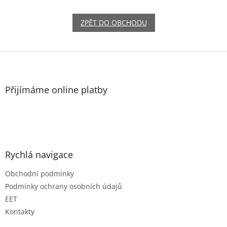
ZPĚT DO OBCHODU
Z
á
p
a
Přijímáme online platby
t
í
Rychlá navigace
Obchodní podmínky
Podmínky ochrany osobních údajů
EET
Kontakty