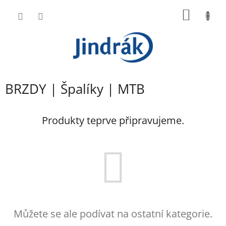
Přejít
NÁKUP
na
obsah
KOŠÍK
BRZDY | Špalíky | MTB
Produkty teprve připravujeme.
Můžete se ale podívat na ostatní kategorie.