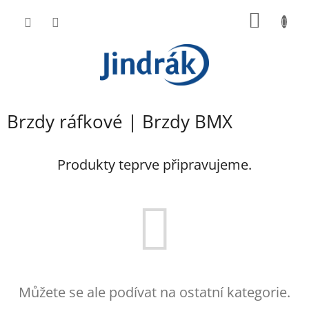
Přejít
NÁKUP
na
obsah
KOŠÍK
Brzdy ráfkové | Brzdy BMX
Produkty teprve připravujeme.
Můžete se ale podívat na ostatní kategorie.