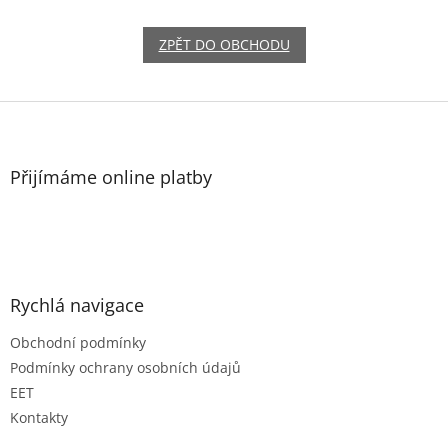
ZPĚT DO OBCHODU
Z
á
p
a
Přijímáme online platby
t
í
Rychlá navigace
Obchodní podmínky
Podmínky ochrany osobních údajů
EET
Kontakty