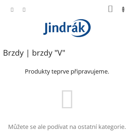
Přejít
NÁKUP
na
obsah
KOŠÍK
Brzdy | brzdy "V"
Produkty teprve připravujeme.
Můžete se ale podívat na ostatní kategorie.