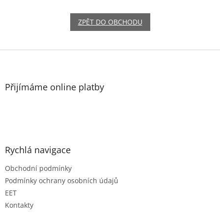
ZPĚT DO OBCHODU
Z
á
p
a
Přijímáme online platby
t
í
Rychlá navigace
Obchodní podmínky
Podmínky ochrany osobních údajů
EET
Kontakty