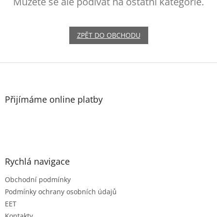
Můžete se ale podívat na ostatní kategorie.
ZPĚT DO OBCHODU
Z
á
p
a
Přijímáme online platby
t
í
Rychlá navigace
Obchodní podmínky
Podmínky ochrany osobních údajů
EET
Kontakty