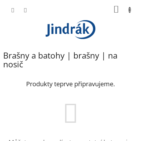
Přejít
NÁKUP
na
obsah
KOŠÍK
Brašny a batohy | brašny | na
nosič
Produkty teprve připravujeme.