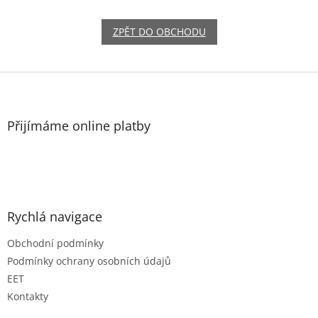
ZPĚT DO OBCHODU
Z
á
p
a
Přijímáme online platby
t
í
Rychlá navigace
Obchodní podmínky
Podmínky ochrany osobních údajů
EET
Kontakty