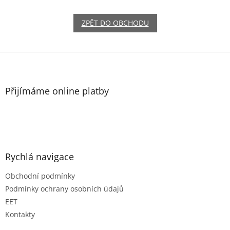
ZPĚT DO OBCHODU
Z
á
p
a
Přijímáme online platby
t
í
Rychlá navigace
Obchodní podmínky
Podmínky ochrany osobních údajů
EET
Kontakty