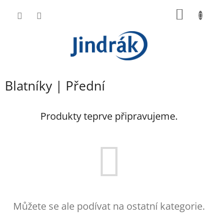
Přejít
NÁKUP
na
obsah
KOŠÍK
Blatníky | Přední
Produkty teprve připravujeme.
Můžete se ale podívat na ostatní kategorie.