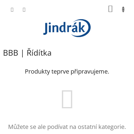
Přejít
NÁKUP
na
obsah
KOŠÍK
BBB | Řídítka
Produkty teprve připravujeme.
Můžete se ale podívat na ostatní kategorie.