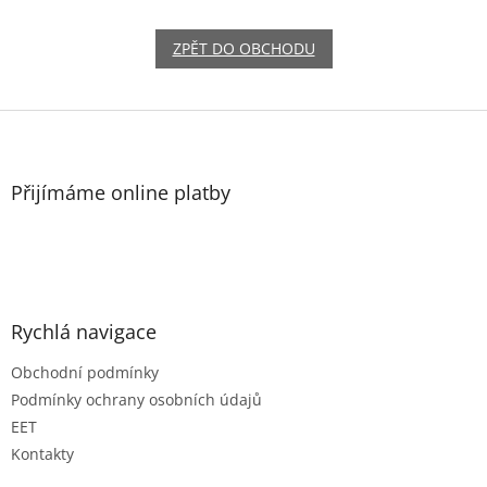
ZPĚT DO OBCHODU
Z
á
p
a
Přijímáme online platby
t
í
Rychlá navigace
Obchodní podmínky
Podmínky ochrany osobních údajů
EET
Kontakty