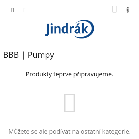
Přejít
NÁKUP
na
obsah
KOŠÍK
BBB | Pumpy
Produkty teprve připravujeme.
Můžete se ale podívat na ostatní kategorie.