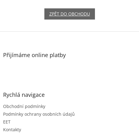
ZPĚT DO OBCHODU
Z
á
p
a
Přijímáme online platby
t
í
Rychlá navigace
Obchodní podmínky
Podmínky ochrany osobních údajů
EET
Kontakty