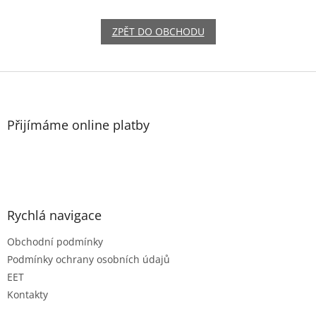
ZPĚT DO OBCHODU
Z
á
p
a
Přijímáme online platby
t
í
Rychlá navigace
Obchodní podmínky
Podmínky ochrany osobních údajů
EET
Kontakty